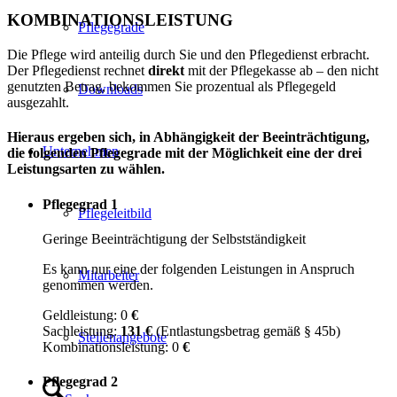
KOMBINATIONSLEISTUNG
Pflegegrade
Die Pflege wird anteilig durch Sie und den Pflegedienst erbracht.
Der Pflegedienst rechnet
direkt
mit der Pflegekasse ab – den nicht
genutzten Betrag, bekommen Sie prozentual als Pflegegeld
Downloads
ausgezahlt.
Hieraus ergeben sich, in Abhängigkeit der Beeinträchtigung,
Unternehmen
die folgenden Pflegegrade mit der Möglichkeit eine der drei
Leistungsarten zu wählen.
Pflegegrad 1
Pflegeleitbild
Geringe Beeinträchtigung der Selbstständigkeit
Es kann nur eine der folgenden Leistungen in Anspruch
Mitarbeiter
genommen werden.
Geldleistung: 0
€
Sachleistung:
131 €
(Entlastungsbetrag gemäß § 45b)
Stellenangebote
Kombinationsleistung: 0
€
Pflegegrad 2