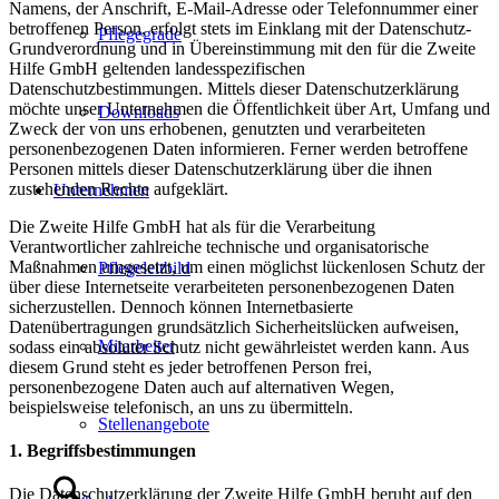
Namens, der Anschrift, E-Mail-Adresse oder Telefonnummer einer
betroffenen Person, erfolgt stets im Einklang mit der Datenschutz-
Pflegegrade
Grundverordnung und in Übereinstimmung mit den für die Zweite
Hilfe GmbH geltenden landesspezifischen
Datenschutzbestimmungen. Mittels dieser Datenschutzerklärung
möchte unser Unternehmen die Öffentlichkeit über Art, Umfang und
Downloads
Zweck der von uns erhobenen, genutzten und verarbeiteten
personenbezogenen Daten informieren. Ferner werden betroffene
Personen mittels dieser Datenschutzerklärung über die ihnen
zustehenden Rechte aufgeklärt.
Unternehmen
Die Zweite Hilfe GmbH hat als für die Verarbeitung
Verantwortlicher zahlreiche technische und organisatorische
Maßnahmen umgesetzt, um einen möglichst lückenlosen Schutz der
Pflegeleitbild
über diese Internetseite verarbeiteten personenbezogenen Daten
sicherzustellen. Dennoch können Internetbasierte
Datenübertragungen grundsätzlich Sicherheitslücken aufweisen,
Mitarbeiter
sodass ein absoluter Schutz nicht gewährleistet werden kann. Aus
diesem Grund steht es jeder betroffenen Person frei,
personenbezogene Daten auch auf alternativen Wegen,
beispielsweise telefonisch, an uns zu übermitteln.
Stellenangebote
1. Begriffsbestimmungen
Die Datenschutzerklärung der Zweite Hilfe GmbH beruht auf den